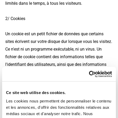
limités dans le temps, à tous les visiteurs.
2/ Cookies
Un cookie est un petit fichier de données que certains
sites écrivent sur votre disque dur lorsque vous les visitez.
Ce n'est ni un programme exécutable, ni un virus. Un
fichier de cookie contient des informations telles que
l'identifiant des utilisateurs, ainsi que des informations
sur votre parcours sur le site. Un cookie ne peut lire les
informations sur votre disque dur, ni lire les autres fichiers
de cookies créés par d'autres sites. Le site utilise les
Ce site web utilise des cookies.
cookies pour obtenir des informations sur le trafic généré
Les cookies nous permettent de personnaliser le contenu
par le site. Nous sommes ainsi en mesure de déterminer
et les annonces, d'offrir des fonctionnalités relatives aux
l'usage que vous faites des informations mises à votre
médias sociaux et d'analyser notre trafic. Nous
disposition sur ce site, ainsi que pour vérifier la pertinence